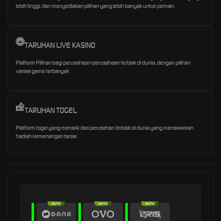
lebih tinggi, dan menyediakan pilihan yang lebih banyak untuk pemain.
TARUHAN LIVE KASINO
Platform Pilihan bagi perusahaan-perusahaan terbaik di dunia, dengan pilihan
variasi game terbanyak
TARUHAN TOGEL
Platform togel yang menarik dari perusahan terbaik di dunia yang menawarkan
hadiah kemenangan besar