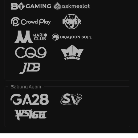
Sabung Ayam