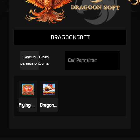
DRAGOONSOFT
Semua
Crash
permainan
Game
Flying Phoenix
Dragon or Crash