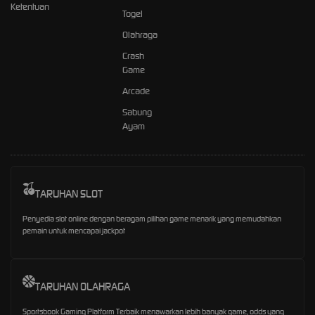
Ketentuan
Togel
Olahraga
Crash
Game
Arcade
Sabung
Ayam
TARUHAN SLOT
Penyedia slot online dengan beragam pilihan game menarik yang memudahkan
pemain untuk mencapai jackpot
TARUHAN OLAHRAGA
Sportsbook Gaming Platform Terbaik menawarkan lebih banyak game, odds yang