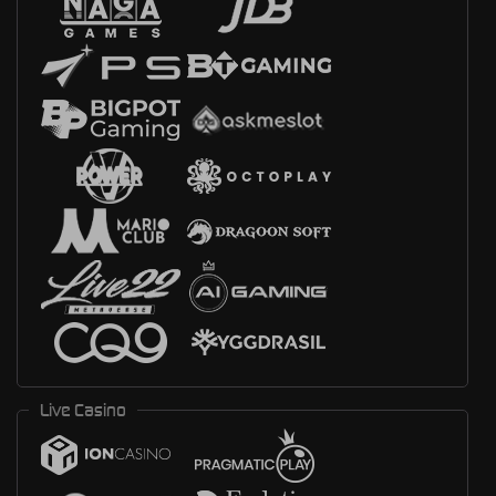
Live Casino