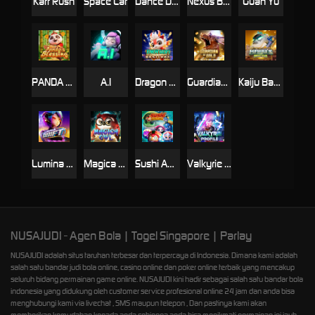
Kart Rush
Space Cat
Dance Dance Dance
Nexus Blade
Guan Yu
PANDA BLESSING
A.I
Dragon Festive
Guardian of Gold
Kaiju Battle
Lumina Drift
Magica Owl
Sushi Avenger
Valkyrie Profile
NUSAJUDI - Agen Bola | Togel Singapore | Parlay
NUSAJUDI adalah situs taruhan terbesar dan terpercaya di Indonesia. Dimana kami adalah
salah satu bandar judi bola online, casino online dan poker online terbaik yang mencakup
seluruh bidang permainan game online. NUSAJUDI kini hadir sebagai salah satu bandar bola
indonesia yang didukung oleh customer service profesional online 24 jam dan anda bisa
menghubungi kami via livechat , SMS maupun telepon , Dan pastinya kami akan
memberikan kemudahan kepada anda sehingga anda bisa menikmati permainan ini jauh