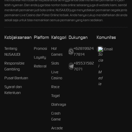
lebih nyaman. Dan anda juga bisa nonton bola online sekarang juga di website kami, sambil
menikmati permainan judi bola online. NUSAJUDI juga menyediakan permainan segala jenis
permainan Live Casino dan Poker Online terbaik. Anda hanya cukup mendaftarkan diri anda
sekali saja untuk bisa memainkan semua permainan yang kami sediakan.
Kebijaksanaan
Platform
Kategori
Dukungan
Komunitas
Tentang
Promosi
Hot
+62819924
Email
NUSAJUDI
Games
77814
Loyalty
Responsible
Slots
+85531582
Referral
Gambling
7071
Live
Pusat Bantuan
Casino
Syarat dan
Race
Ketentuan
Togel
Olahraga
Crash
Game
Arcade