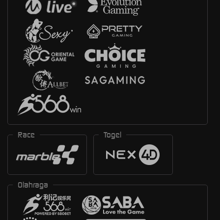
Race
Togel
Olahraga