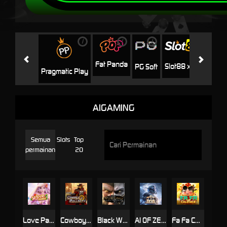
i
i
i
i
i
Facha
Fat Panda
Slot88 x PP
PG Soft
Pragmatic Play
AIGAMING
Semua
Slots
Top
permainan
20
Love Paradise
Cowboy Bullseye
Black WuKong
AI OF ZEUS
Fa Fa Caishen