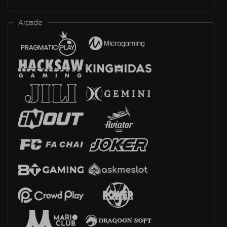
Arcade