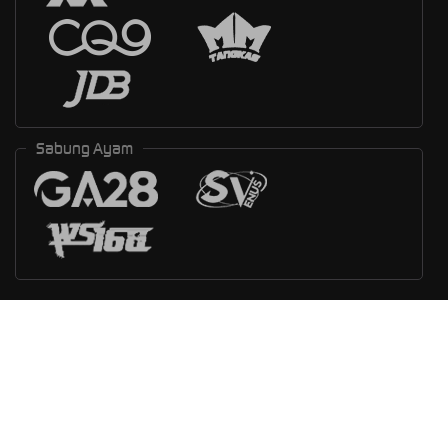
Sabung Ayam