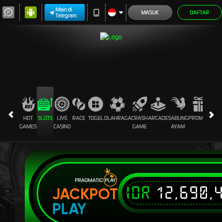
Main di
MASUK
DAFTAR
Telegram
HOT
SLOTS
LIVE
RACE
TOGEL
OLAHRAGA
CRASH
ARCADE
SABUNG
PROMOSI
GAMES
CASINO
GAME
AYAM
IDR
12,690,
JACKPOT
PLAY